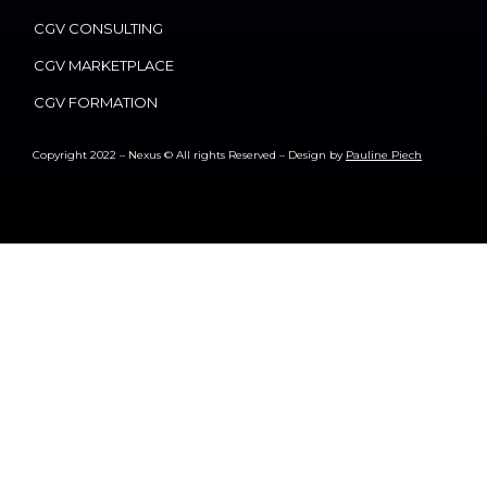
CGV CONSULTING
CGV MARKETPLACE
CGV FORMATION
Copyright 2022 – Nexus © All rights Reserved – Design by
Pauline Piech